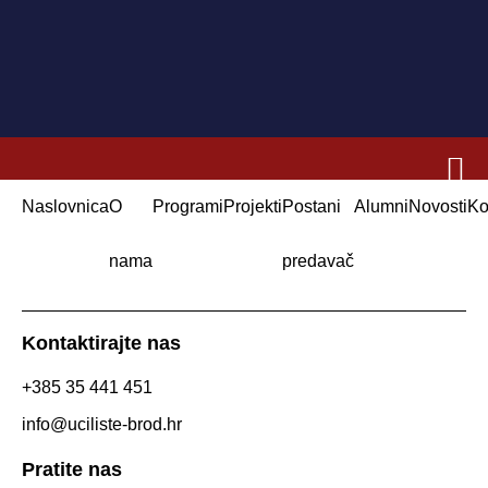
Naslovnica
O
Programi
Projekti
Postani
Alumni
Novosti
Ko
nama
predavač
Kontaktirajte nas
+385 35 441 451
info@uciliste-brod.hr
Pratite nas