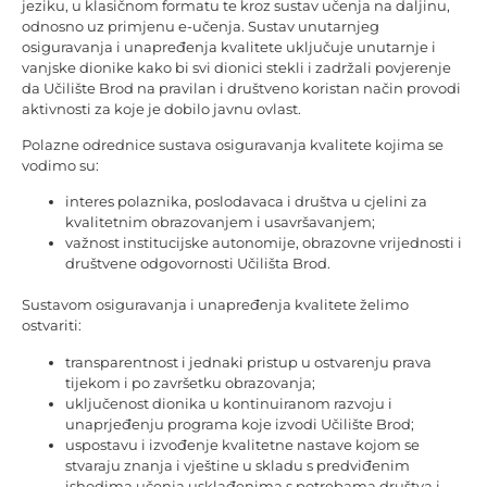
jeziku, u klasičnom formatu te kroz sustav učenja na daljinu,
odnosno uz primjenu e-učenja. Sustav unutarnjeg
osiguravanja i unapređenja kvalitete uključuje unutarnje i
vanjske dionike kako bi svi dionici stekli i zadržali povjerenje
da Učilište Brod na pravilan i društveno koristan način provodi
aktivnosti za koje je dobilo javnu ovlast.
Polazne odrednice sustava osiguravanja kvalitete kojima se
vodimo su:
interes polaznika, poslodavaca i društva u cjelini za
kvalitetnim obrazovanjem i usavršavanjem;
važnost institucijske autonomije, obrazovne vrijednosti i
društvene odgovornosti Učilišta Brod.
Sustavom osiguravanja i unapređenja kvalitete želimo
ostvariti:
transparentnost i jednaki pristup u ostvarenju prava
tijekom i po završetku obrazovanja;
uključenost dionika u kontinuiranom razvoju i
unaprjeđenju programa koje izvodi Učilište Brod;
uspostavu i izvođenje kvalitetne nastave kojom se
stvaraju znanja i vještine u skladu s predviđenim
ishodima učenja usklađenima s potrebama društva i