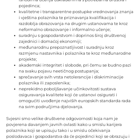
pojedinca;
kvalitetne i transparentne postupke vrednovanja znanja
i vještina polaznika te priznavanja kvalifikacija i
razdoblja obrazovanja na drugim ustanovama te kroz
neformalno obrazovanje i informalno učenje;
suradnju s gospodarstvom i doprinos široj društvenoj
zajednici i domaćoj ekonomiji;
međunarodnu prepoznatljivost i suradnju kroz
razmjenu nastavnika i polaznika te kroz međunarodne
projekte;
akademski integritet i slobode, pri čemu se budno pazi
na svaku pojavu neetičnog postupanja;
sprečavanje svih vrsta netolerancije i diskriminacije
polaznika ili zaposlenika;
neprekidno poboljšavanje učinkovitosti sustava
osiguravanja kvalitete koji će ustanovi osigurati i
omogućiti uvođenje najviših europskih standarda rada
na svim područjima djelovanja.
Svjesni smo velike društvene odgovornosti koja nam je
povjerena davanjem javnih ovlasti kako u smislu karijera
polaznika koji se upisuju tako i u smislu očekivanja
poslodavaca i gospodarstva da će pojedinci koji se obrazuju i