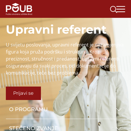
Upravni referent
U svijetu poslovanja, upravni referent je nezamjenjiva
figura koja pruža podršku i strukturu. Kroz
preciznost, stručnost i predanost, upravni referenti
osiguravaju da svaki proces, od dokumentacije do
komunikacije, teče bez problema.
Prijavi se
O PROGRAMU
STEČENO ZVANJE