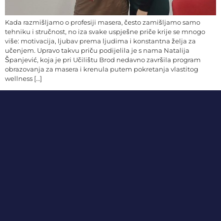
Kada razmišljamo o profesiji masera, često zamišljamo samo
tehniku i stručnost, no iza svake uspješne priče krije se mnogo
više: motivacija, ljubav prema ljudima i konstantna želja za
učenjem. Upravo takvu priču podijelila je s nama Natalija
Španjević, koja je pri Učilištu Brod nedavno završila program
obrazovanja za masera i krenula putem pokretanja vlastitog
wellness […]