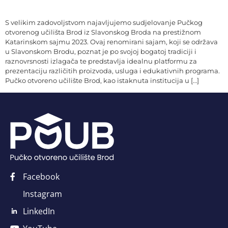
S velikim zadovoljstvom najavljujemo sudjelovanje Pučkog
otvorenog učilišta Brod iz Slavonskog Broda na prestižnom
Katarinskom sajmu 2023. Ovaj renomirani sajam, koji se održava
u Slavonskom Brodu, poznat je po svojoj bogatoj tradiciji i
raznovrsnosti izlagača te predstavlja idealnu platformu za
prezentaciju različitih proizvoda, usluga i edukativnih programa.
Pučko otvoreno učilište Brod, kao istaknuta institucija u […]
Facebook
Instagram
LinkedIn