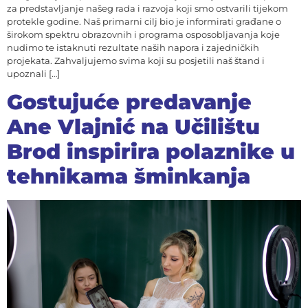
za predstavljanje našeg rada i razvoja koji smo ostvarili tijekom
protekle godine. Naš primarni cilj bio je informirati građane o
širokom spektru obrazovnih i programa osposobljavanja koje
nudimo te istaknuti rezultate naših napora i zajedničkih
projekata. Zahvaljujemo svima koji su posjetili naš štand i
upoznali […]
Gostujuće predavanje
Ane Vlajnić na Učilištu
Brod inspirira polaznike u
tehnikama šminkanja