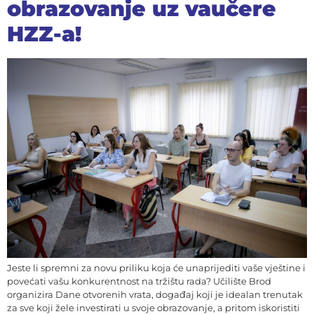
obrazovanje uz vaučere
HZZ-a!
Jeste li spremni za novu priliku koja će unaprijediti vaše vještine i
povećati vašu konkurentnost na tržištu rada? Učilište Brod
organizira Dane otvorenih vrata, događaj koji je idealan trenutak
za sve koji žele investirati u svoje obrazovanje, a pritom iskoristiti