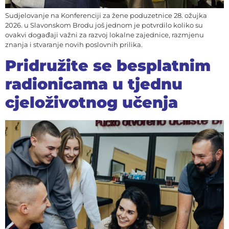
Sudjelovanje na Konferenciji za žene poduzetnice 28. ožujka
2026. u Slavonskom Brodu još jednom je potvrdilo koliko su
ovakvi događaji važni za razvoj lokalne zajednice, razmjenu
znanja i stvaranje novih poslovnih prilika.
Pridružite se besplatnim
radionicama u tjednu
cjeloživotnog učenja