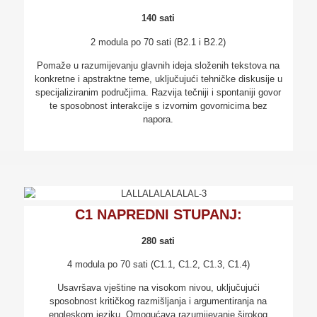
140 sati
2 modula po 70 sati (B2.1 i B2.2)
Pomaže u razumijevanju glavnih ideja složenih tekstova na
konkretne i apstraktne teme, uključujući tehničke diskusije u
specijaliziranim područjima. Razvija tečniji i spontaniji govor
te sposobnost interakcije s izvornim govornicima bez
napora.
C1 NAPREDNI STUPANJ:
280 sati
4 modula po 70 sati (C1.1, C1.2, C1.3, C1.4)
Usavršava vještine na visokom nivou, uključujući
sposobnost kritičkog razmišljanja i argumentiranja na
engleskom jeziku. Omogućava razumijevanje širokog