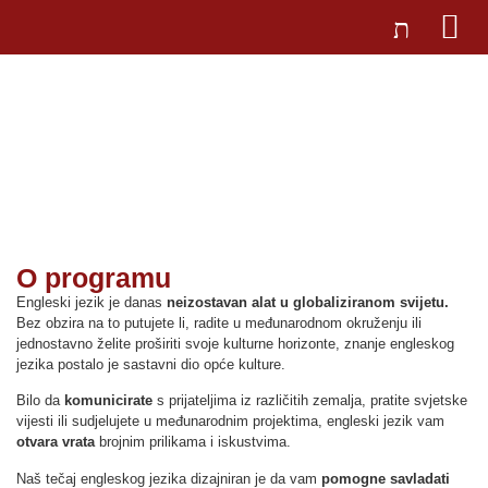
UČILIŠTE BROD
Engleski jezik
O programu
Engleski jezik je danas
neizostavan alat u globaliziranom svijetu.
Bez obzira na to putujete li, radite u međunarodnom okruženju ili
jednostavno želite proširiti svoje kulturne horizonte, znanje engleskog
jezika postalo je sastavni dio opće kulture.
Bilo da
komunicirate
s prijateljima iz različitih zemalja, pratite svjetske
vijesti ili sudjelujete u međunarodnim projektima, engleski jezik vam
otvara vrata
brojnim prilikama i iskustvima.
Naš tečaj engleskog jezika dizajniran je da vam
pomogne savladati