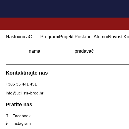
Naslovnica
O
Programi
Projekti
Postani
Alumni
Novosti
Ko
nama
predavač
Kontaktirajte nas
+385 35 441 451
info@uciliste-brod.hr
Pratite nas
Facebook
Instagram