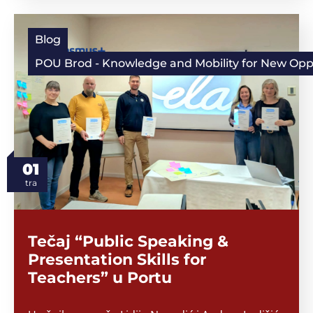
Blog
POU Brod - Knowledge and Mobility for New Oppor
01
tra
Tečaj “Public Speaking &
Presentation Skills for
Teachers” u Portu