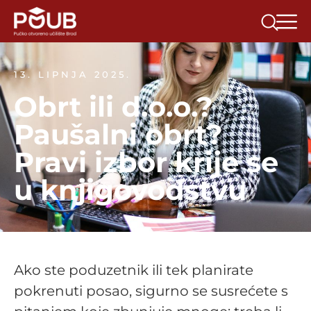
13. LIPNJA 2025.
Obrt ili d.o.o.?
Paušalni obrt?
Pravi izbor krije se
u knjigovodstvu
Ako ste poduzetnik ili tek planirate
pokrenuti posao, sigurno se susrećete s