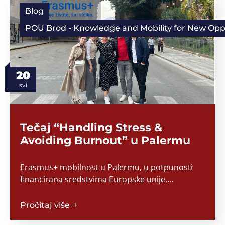
Blog
POU Brod - Knowledge and Mobility for New Oppor
20
svi
Tečaj “Handling Stress &
Avoiding Burnout” u Palermu
Erasmus+ mobilnost u Palermu, u potpunosti
financirana sredstvima Europske unije,…
Pročitaj više