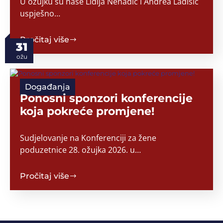
U ožujku su naše Lidija Nenadić i Andrea Ladišić
uspješno…
Pročitaj više
31
ožu
Događanja
Ponosni sponzori konferencije
koja pokreće promjene!
Sudjelovanje na Konferenciji za žene
poduzetnice 28. ožujka 2026. u…
Pročitaj više