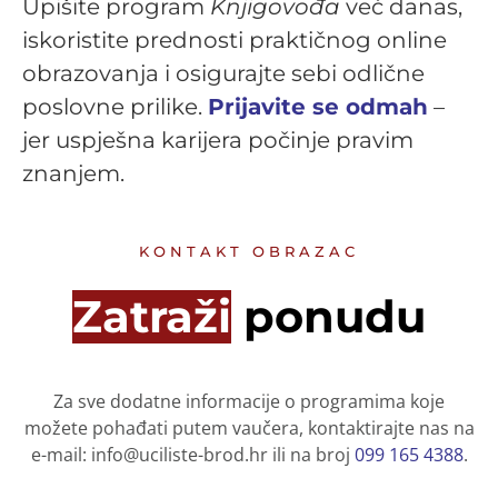
Upišite program
Knjigovođa
već danas,
iskoristite prednosti praktičnog online
obrazovanja i osigurajte sebi odlične
poslovne prilike.
Prijavite se odmah
–
jer uspješna karijera počinje pravim
znanjem.
KONTAKT OBRAZAC
Zatraži
ponudu
Za sve dodatne informacije o programima koje
možete pohađati putem vaučera, kontaktirajte nas na
e-mail:
info@uciliste-brod.hr
ili na broj
099 165 4388
.