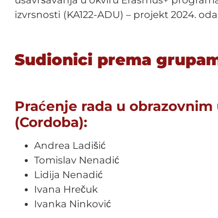
usavršavanja u okviru Erasmus+ programa
izvrsnosti
(KA122-ADU) – projekt 2024. oda
Sudionici prema grupam
Praćenje rada u obrazovnim
(Cordoba):
Andrea Ladišić
Tomislav Nenadić
Lidija Nenadić
Ivana Hrečuk
Ivanka Ninković