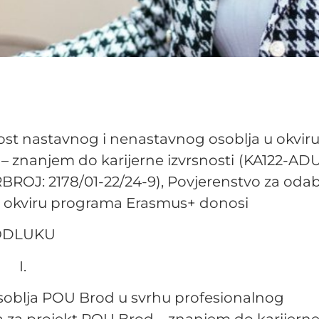
st nastavnog i nenastavnog osoblja u okvir
 znanjem do karijerne izvrsnosti
(KA122-ADU
RBROJ: 2178/01-22/24-9), Povjerenstvo za odab
 u okviru programa Erasmus+ donosi
ODLUKU
I.
soblja POU Brod u svrhu profesionalnog