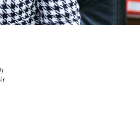
u
)
ir