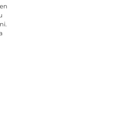
jen
u
ni.
a
a