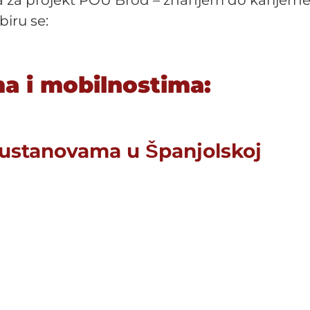
 za projekt POU Brod – znanjem do karijern
biru se:
a i mobilnostima:
 ustanovama u Španjolskoj