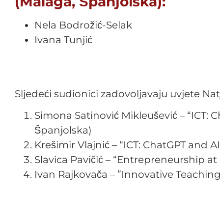
(Malaga, Španjolska):
Nela Bodrožić-Selak
Ivana Tunjić
Sljedeći sudionici zadovoljavaju uvjete Natj
Simona Satinović Mikleušević – “ICT: 
Španjolska)
Krešimir Vlajnić – “ICT: ChatGPT and A
Slavica Pavičić – “Entrepreneurship at 
Ivan Rajkovača – ”Innovative Teachin