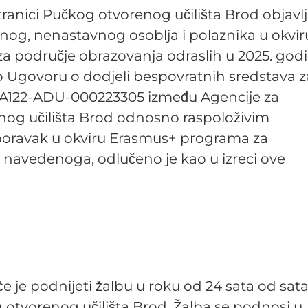
ranici Pučkog otvorenog učilišta Brod objavl
nog, nenastavnog osoblja i polaznika u okvir
a područje obrazovanja odraslih u 2025. godi
dno Ugovoru o dodjeli bespovratnih sredstava z
A122-ADU-000223305 između Agencije za
nog učilišta Brod odnosno raspoloživim
 boravak u okviru Erasmus+ programa za
m navedenoga, odlučeno je kao u izreci ove
 je podnijeti žalbu u roku od 24 sata od sat
 otvorenog učilišta Brod. Žalba se podnosi u