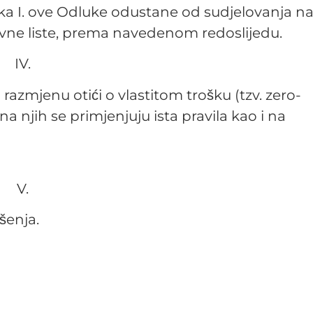
ka I. ove Odluke odustane od sudjelovanja n
zervne liste, prema navedenom redoslijedu.
IV.
razmjenu otići o vlastitom trošku (tzv. zero-
na njih se primjenjuju ista pravila kao i na
V.
enja.