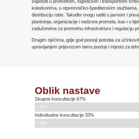
zaposliti u prometnim, logističkim i transportnim tvr
kolodvorima, u otpremničko-špediterskim službama, 
distribuciju robe. Također mogu raditi u javnom i pri
planiranja, organizacije i nadzora prometa, kao i u tij
zaduženima za prometnu infrastrukturu i regulaciju 
Drugim riječima, gdje god postoji potreba za učinkov
upravljanjem prijevozom tamo postoji i mjesto za te
Oblik nastave
Skupne konzultacije 67%
67%
Individualne konzultacije 33%
33%