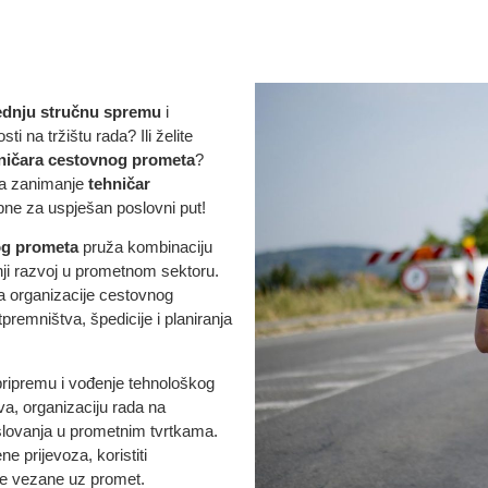
ednju stručnu spremu
i
i na tržištu rada? Ili želite
ničara cestovnog prometa
?
za zanimanje
tehničar
ebne za uspješan poslovni put!
og prometa
pruža kombinaciju
jnji razvoj u prometnom sektoru.
ja organizacije cestovnog
premništva, špedicije i planiranja
pripremu i vođenje tehnološkog
va, organizaciju rada na
slovanja u prometnim tvrtkama.
e prijevoza, koristiti
se vezane uz promet.