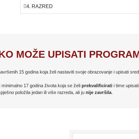
4. RAZRED
KO MOŽE UPISATI PROGRA
navršenih 15 godina koja želi nastaviti svoje obrazovanje i upisati sr
i minimalno 17 godina života koja se želi
prekvalificirati
i time upisat
pješno položila jedan ili više razreda, ali ju
nije završila
.