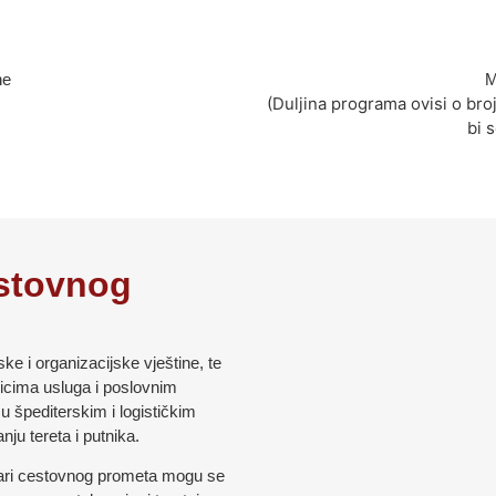
ne
M
(Duljina programa ovisi o broj
bi s
estovnog
ke i organizacijske vještine, te
nicima usluga i poslovnim
u špediterskim i logističkim
nju tereta i putnika.
ičari cestovnog prometa mogu se