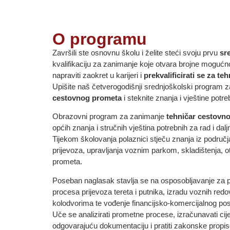
O programu
Završili ste osnovnu školu i želite steći svoju prvu
sr
kvalifikaciju za zanimanje koje otvara brojne mogućnost
napraviti zaokret u karijeri i
prekvalificirati se za
t
eh
Upišite naš četverogodišnji srednjoškolski program 
cestovnog prometa
i steknite znanja i vještine potr
Obrazovni program za zanimanje
tehničar cestovn
općih znanja i stručnih vještina potrebnih za rad i dal
Tijekom školovanja polaznici stječu znanja iz područ
prijevoza, upravljanja voznim parkom, skladištenja, ot
prometa.
Poseban naglasak stavlja se na osposobljavanje za 
procesa prijevoza tereta i putnika, izradu voznih redo
kolodvorima te vođenje financijsko-komercijalnog po
Uče se analizirati prometne procese, izračunavati cijen
odgovarajuću dokumentaciju i pratiti zakonske propi