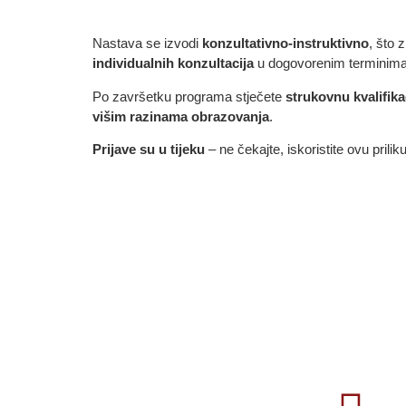
Nastava se izvodi
konzultativno-instruktivno
, što 
individualnih konzultacija
u dogovorenim terminima
Po završetku programa stječete
strukovnu kvalifik
višim razinama obrazovanja
.
Prijave su u tijeku
– ne čekajte, iskoristite ovu prilik