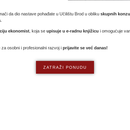
znači da dio nastave pohađate u Učilištu Brod u obliku
skupnih konzul
.
aciju ekonomist
, koja se
upisuje u e-radnu knjižicu
i omogućuje v
u za osobni i profesionalni razvoj i
prijavite se već danas!
ZATRAŽI PONUDU