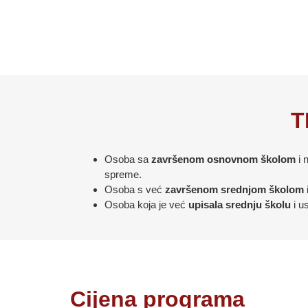
T
Osoba sa
završenom osnovnom školom
i 
spreme.
Osoba s već
završenom srednjom školom
Osoba koja je već
upisala srednju školu
i us
Cijena programa