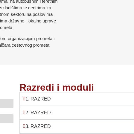
tkama, na autobusnim i teretnim
skladištima te centrima za
vatnom sektoru na poslovima
elima državne i lokalne uprave
prometa
itom organizacijom prometa i
hničara cestovnog prometa.
Razredi i moduli
1. RAZRED
2. RAZRED
3. RAZRED