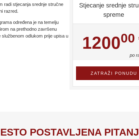
 radi stjecanja srednje stručne
Stjecanje srednje str
i razred.
spreme
ograma određena je na temelju
obzirom na prethodno završenu
00
 se službenom odlukom prije upisa u
1200
po r
ZATRAŽI PONUDU
ESTO POSTAVLJENA PITAN