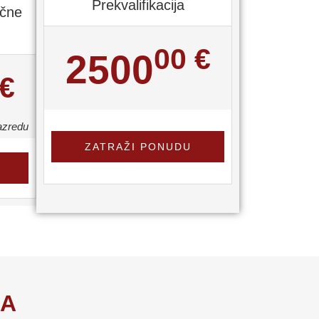
Prekvalifikacija
učne
00
€
2500
 €
azredu
ZATRAŽI PONUDU
JA